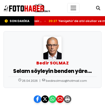
makta olanlara dair…
SON DAKİKA
20:27
Yenişehir’de atıl okullar ve metru
Bedir SOLMAZ
Selam söyleyin benden yâre...
26.04.2026
|
bedirsolmaz@hotmail.com