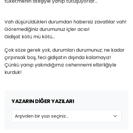
tüketmenin ateşiyle yanıp tutuşuyorlar...
Vah düşürüldükleri durumdan habersiz zavallılar vah!
Göremediğiniz durumunuz içler acısı!
Gidişat kötü mü kötü…
Çok söze gerek yok, durumları durumunuz; ne kadar
çırpınsak boş, feci gidişatın dışında kalamayız!
Çünkü yanıp yakındığımız cehennemi elbirliğiyle
kurduk!
YAZARIN DİĞER YAZILARI