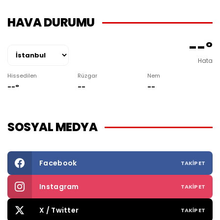
HAVA DURUMU
--°
Hata
Hissedilen
Rüzgar
Nem
--°
--
--
SOSYAL MEDYA
Facebook
TAKIP ET
Instagram
TAKIP ET
X / Twitter
TAKIP ET