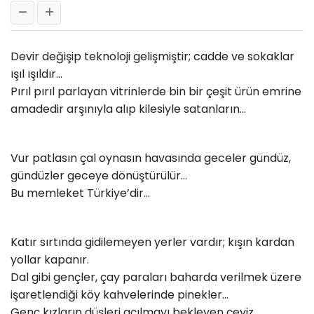
Devir değişip teknoloji gelişmiştir; cadde ve sokaklar
ışıl ışıldır...
Pırıl pırıl parlayan vitrinlerde bin bir çeşit ürün emrine
amadedir arşınıyla alıp kilesiyle satanların...
Vur patlasın çal oynasın havasında geceler gündüz,
gündüzler geceye dönüştürülür...
Bu memleket Türkiye’dir...
Katır sırtında gidilemeyen yerler vardır; kışın kardan
yollar kapanır.
Dal gibi gençler, çay paraları baharda verilmek üzere
işaretlendiği köy kahvelerinde pinekler...
Genç kızların düşleri açılmayı bekleyen çeyiz