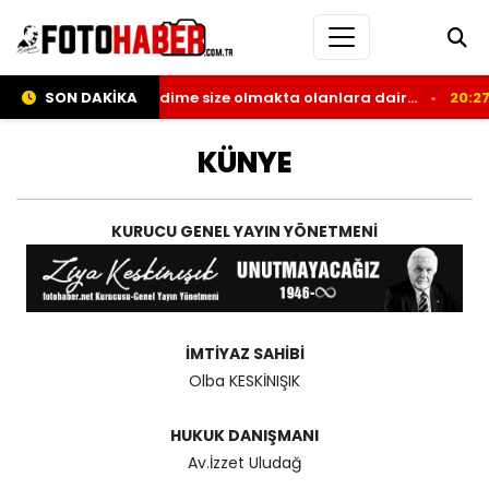
 kaleminden; Kendime size olmakta olanlara dair…
SON DAKİKA
20:27
Ye
KÜNYE
KURUCU GENEL YAYIN YÖNETMENİ
İMTİYAZ SAHİBİ
Olba KESKİNIŞIK
HUKUK DANIŞMANI
Av.İzzet Uludağ