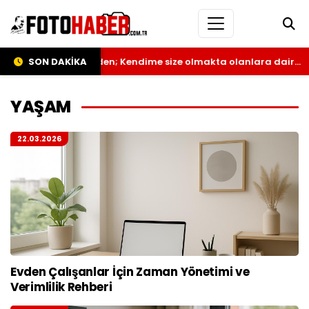
ur’un kaleminden; Kendime size olmakta olanlara dair…
SON DAKİKA
20:
YAŞAM
22.03.2026
Evden Çalışanlar İçin Zaman Yönetimi ve
Verimlilik Rehberi