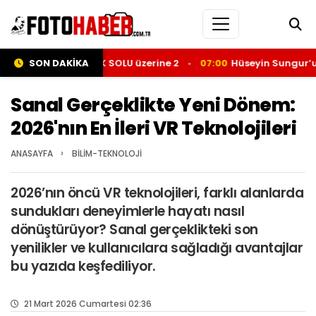
eminden; TÜRK SOLU üzerine 2
SON DAKİKA
07:00
Hüseyin Sungur’un kalem
Sanal Gerçeklikte Yeni Dönem:
2026'nın En İleri VR Teknolojileri
›
ANASAYFA
BİLİM-TEKNOLOJİ
2026’nın öncü VR teknolojileri, farklı alanlarda
sundukları deneyimlerle hayatı nasıl
dönüştürüyor? Sanal gerçeklikteki son
yenilikler ve kullanıcılara sağladığı avantajlar
bu yazıda keşfediliyor.
21 Mart 2026 Cumartesi 02:36