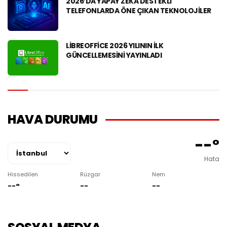
2026’DA YAPAY ZEKA DESTEKLI
TELEFONLARDA ÖNE ÇIKAN TEKNOLOJILER
LIBREOFFICE 2026 YILININ İLK
GÜNCELLEMESINI YAYINLADI
HAVA DURUMU
--°
Hata
Hissedilen
Rüzgar
Nem
--°
--
--